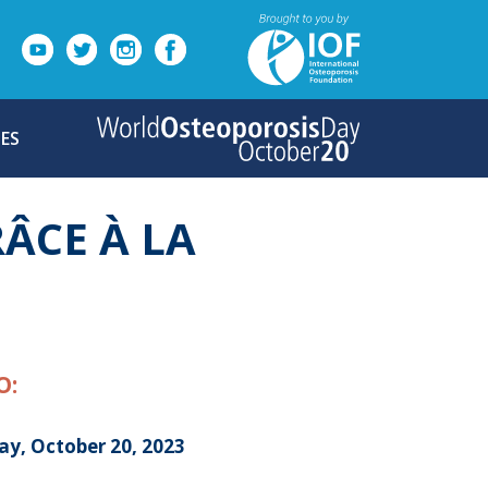
ES
ÂCE À LA
O:
ay, October 20, 2023