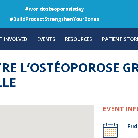
Skip
#worldosteoporosisday
to
#BuildProtectStrengthenYourBones
main
content
T INVOLVED
EVENTS
RESOURCES
PATIENT STORI
RE L’OSTÉOPOROSE GR
LLE
EVENT INF
Frid