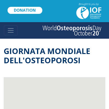
Skip
to
DONATION
main
content
GIORNATA MONDIALE
DELL'OSTEOPOROSI