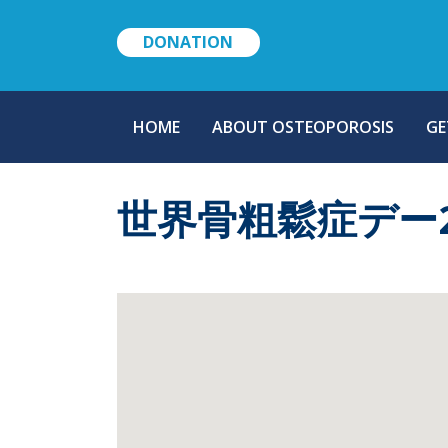
DONATION
MAIN
HOME
ABOUT OSTEOPOROSIS
GE
NAVIGATION
世界骨粗鬆症デー2