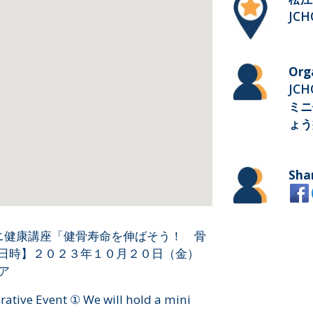
JC
Org
JCH
ミニ
ょう
Sha
ミニ健康講座「健骨寿命を伸ばそう！ 骨
【日時】２０２３年１０月２０日（金）
ロア
tive Event ① We will hold a mini