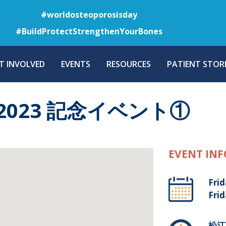
Skip
#worldosteoporosisday
to
#BuildProtectStrengthenYourBones
main
content
T INVOLVED
EVENTS
RESOURCES
PATIENT STORI
023 記念イベント①
EVENT INF
Frid
Frid
松江市