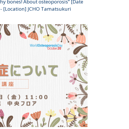
lthy bones! About osteoporosis” [Date
0- [Location] JCHO Tamatsukuri